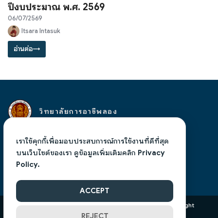
ปีงบประมาณ พ.ศ. 2569
06/07/2569
Itsara Intasuk
อ่านต่อ
→
วิทยาลัยการอาชีพลอง
เลขที่ 94 หมู่ 10 ตำบลห้วยอ้อ อำเภอลอง จังหวัดแพร่
เราใช้คุกกี้เพื่อมอบประสบการณ์การใช้งานที่ดีที่สุด
54150 โทร 054583117
admin@lic.ac.th
, งานสารบรรณ
บนเว็บไซต์ของเรา ดูข้อมูลเพิ่มเติมคลิก
Privacy
liclong.phrae@gmail.com
Policy.
ACCEPT
©2025 Long Industrial and Community Education College. All right
reserved.
REJECT