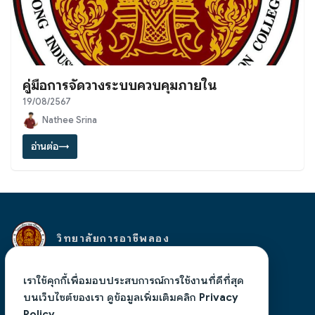
คู่มือการจัดวางระบบควบคุมภายใน
19/08/2567
Nathee Srina
อ่านต่อ
→
วิทยาลัยการอาชีพลอง
เลขที่ 94 หมู่ 10 ตำบลห้วยอ้อ อำเภอลอง จังหวัดแพร่
เราใช้คุกกี้เพื่อมอบประสบการณ์การใช้งานที่ดีที่สุด
54150 โทร 054583117
admin@lic.ac.th
, งานสารบรรณ
บนเว็บไซต์ของเรา ดูข้อมูลเพิ่มเติมคลิก
Privacy
liclong.phrae@gmail.com
Policy.