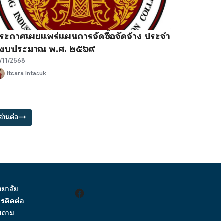
ระกาศเผยแพร่แผนการจัดซื้อจัดจ้าง ประจำ
ีงบประมาณ พ.ศ. ๒๕๖๙
/11/2568
Itsara Intasuk
อ่านต่อ
→
ิทยาลัย
รติดต่อ
บถาม