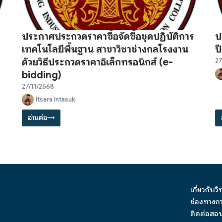
ประกาศประกวดราคาซื้อจัดซื้อชุดปฏิบัติการ
ป
เทคโนโลยีพื้นฐาน สาขาวิชาช่างกลโรงงาน
ป
ด้วยวิธีประกวดราคาอิเล็กทรอนิกส์ (e-
27
bidding)
27/11/2568
Itsara Intasuk
อ่านต่อ
→
เกี่ยวกับว
ช่องทางกา
ติดต่อสอ