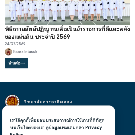
พิธีถวายสัตย์ปฏิญาณเพื่อเป็นข้าราชการที่ดีและพลัง
ของแผ่นดิน ประจำปี 2569
24/07/2569
Itsara Intasuk
อ่านต่อ
→
วิทยาลัยการอาชีพลอง
เลขที่ 94 หมู่ 10 ตำบลห้วยอ้อ อำเภอลอง จังหวัดแพร่
เราใช้คุกกี้เพื่อมอบประสบการณ์การใช้งานที่ดีที่สุด
54150 โทร 054583117
admin@lic.ac.th
, งานสารบรรณ
บนเว็บไซต์ของเรา ดูข้อมูลเพิ่มเติมคลิก
Privacy
liclong.phrae@gmail.com
Policy.